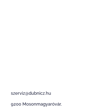
zárva
Vasárnap
zárva
Kapcsolat
Munkafelvétel:
+36 20 377 6206
+36 30 613 5162
Iroda:
+36 (96) 212 228
szerviz@dubnicz.hu
9200 Mosonmagyaróvár,