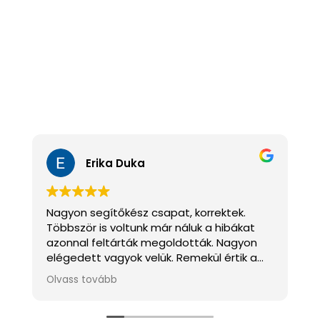
Az összes vélemény megtekintése >
Erika Duka
Nagyon segítőkész csapat, korrektek.
N
Többször is voltunk már náluk a hibákat
s
azonnal feltárták megoldották. Nagyon
j
elégedett vagyok velük. Remekül értik a
dolgukat. Mindenkinek csak ajánlani tudom
Olvass tovább
O
őket.
N
s
f
Válasz a tulajdonostól