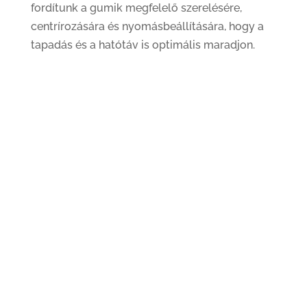
fordítunk a gumik megfelelő szerelésére,
centrírozására és nyomásbeállítására, hogy a
tapadás és a hatótáv is optimális maradjon.
Gumi szerelés, centrírozás
Guminyomás-érzékelő (TPMS) programozás