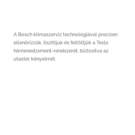
A Bosch klímaszerviz technológiával precízen
ellenőrizzük, tisztítjuk és feltöltjük a Tesla
hőmenedzsment-rendszerét, biztosítva az
utastér kényelmét.
Hűtőközeg ellenőrzés és pótlás (R134a,
R1234yf)