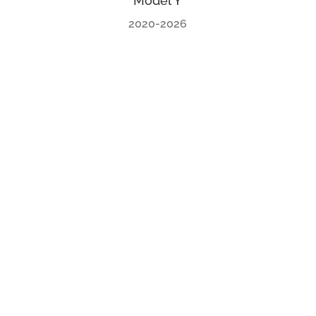
Model Y
2020-2026
Dubnicz minőség