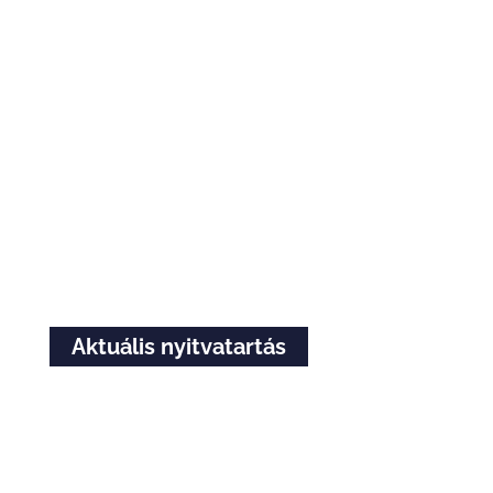
Nyitvatartás
A nyitvatartás ünnep- és szabadnapok
függvényében változhat.
Aktuális nyitvatartás
Hétfő-péntek
8:00 – 17:00
Szombat