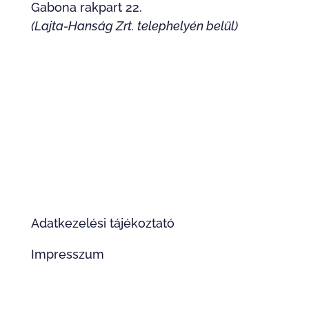
Gabona rakpart 22.
(Lajta-Hanság Zrt. telephelyén belül)
ADATOK
Cégtulajdonos:
DUBNICZ PÁL
autószerelő mester
Információk
Adatkezelési tájékoztató
Impresszum