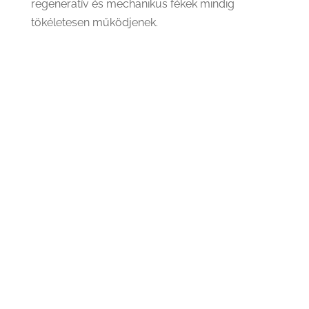
regeneratív és mechanikus fékek mindig
tökéletesen működjenek.
Fékbetétek, féktárcsák cseréje
Elektronikus rögzítőfék (EPB) karbantartása